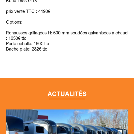
Roue 185/70r13
prix vente TTC : 4190€
Options:
Rehausses grillagées H: 600 mm soudées galvanisées à chaud
: 1050€ ttc
Porte echelle: 180€ ttc
Bache plate: 282€ ttc
ACTUALITÉS