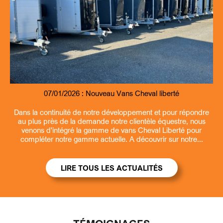
07/01/2026 :
09/07/2026 :
07/01/2026 :
13/03/2026 :
Nouveau Remorque fourgon et benne Debon
Entretien et revisions remorques
Nouveau Vans Cheval liberté
Ouverture la samedi matin
Dans la continuité de notre développement et pour répondre
au plus près de la demande notre clientèle équestre, nous
venons d'intégré la gamme de vans Cheval Liberté pour
compléter notre gamme actuelle. A découvrir sur notre...
LIRE TOUS LES ACTUALITÉS