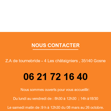
NOUS CONTACTER
Z.A de tournebride - 4 Les châtaigniers , 35140 Gosne
06 21 72 16 40
Nous sommes ouverts pour vous accueillir:
Du lundi au vendredi de : 8h30 à 12h30 ; 14h à18/30
Le samedi matin de :9 h à 12h30 du 08 mars au 26 octobre.