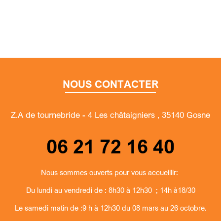
NOUS CONTACTER
Z.A de tournebride - 4 Les châtaigniers , 35140 Gosne
06 21 72 16 40
Nous sommes ouverts pour vous accueillir:
Du lundi au vendredi de : 8h30 à 12h30 ; 14h à18/30
Le samedi matin de :9 h à 12h30 du 08 mars au 26 octobre.