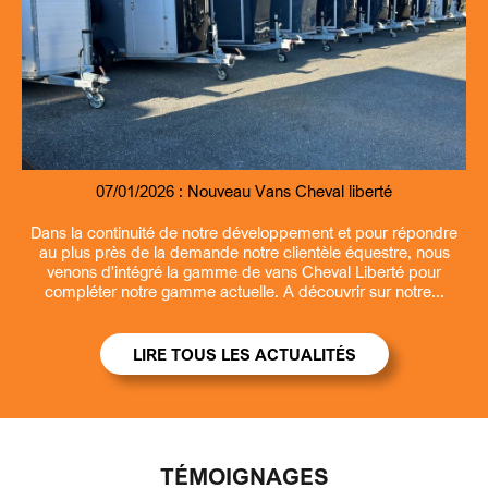
07/01/2026 :
09/07/2026 :
07/01/2026 :
13/03/2026 :
Nouveau Remorque fourgon et benne Debon
Entretien et revisions remorques
Nouveau Vans Cheval liberté
Ouverture la samedi matin
Dans la continuité de notre développement et pour répondre
au plus près de la demande notre clientèle équestre, nous
venons d'intégré la gamme de vans Cheval Liberté pour
compléter notre gamme actuelle. A découvrir sur notre...
LIRE TOUS LES ACTUALITÉS
TÉMOIGNAGES