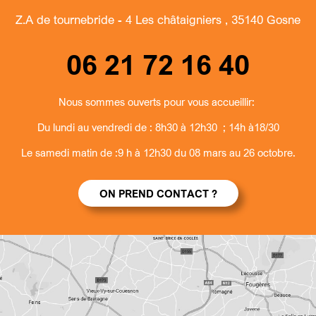
Z.A de tournebride - 4 Les châtaigniers , 35140 Gosne
06 21 72 16 40
Nous sommes ouverts pour vous accueillir:
Du lundi au vendredi de : 8h30 à 12h30 ; 14h à18/30
Le samedi matin de :9 h à 12h30 du 08 mars au 26 octobre.
ON PREND CONTACT ?