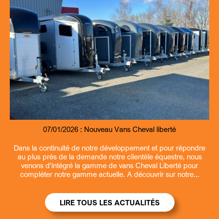
07/01/2026 :
09/07/2026 :
07/01/2026 :
13/03/2026 :
Nouveau Remorque fourgon et benne Debon
Entretien et revisions remorques
Nouveau Vans Cheval liberté
Ouverture la samedi matin
Dans la continuité de notre développement et pour répondre
au plus près de la demande notre clientèle équestre, nous
venons d'intégré la gamme de vans Cheval Liberté pour
compléter notre gamme actuelle. A découvrir sur notre...
LIRE TOUS LES ACTUALITÉS