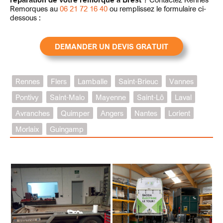
Remorques au
06 21 72 16 40
ou remplissez le formulaire ci-
dessous :
DEMANDER UN DEVIS GRATUIT
Rennes
Flers
Lamballe
Saint-Brieuc
Vannes
Pontivy
Saint-Malo
Mayenne
Saint-Lô
Laval
Avranches
Quimper
Angers
Nantes
Lorient
Morlaix
Guingamp