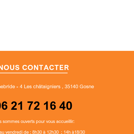
NOUS CONTACTER
nebride - 4 Les châtaigniers , 35140 Gosne
06 21 72 16 40
 sommes ouverts pour vous accueillir:
 au vendredi de : 8h30 à 12h30 ; 14h à18/30