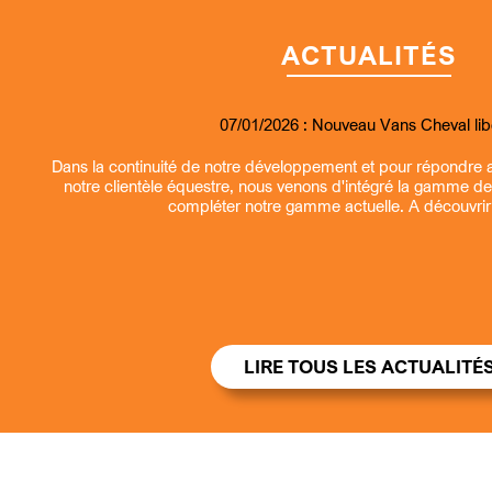
ACTUALITÉS
07/01/2026 :
09/07/2026 :
07/01/2026 :
13/03/2026 :
Nouveau Remorque fourgon et 
Entretien et revisions rem
Nouveau Vans Cheval lib
Ouverture la samedi ma
Dans la continuité de notre développement et pour répondre
notre clientèle équestre, nous venons d'intégré la gamme d
compléter notre gamme actuelle. A découvrir s
LIRE TOUS LES ACTUALITÉ