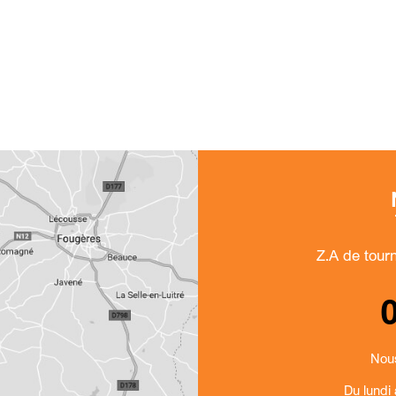
Z.A de tour
Nous
Du lundi