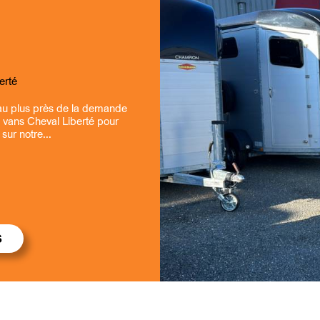
benne Debon
orques
erté
tin
 au plus près de la demande
e vans Cheval Liberté pour
ur notre...
S