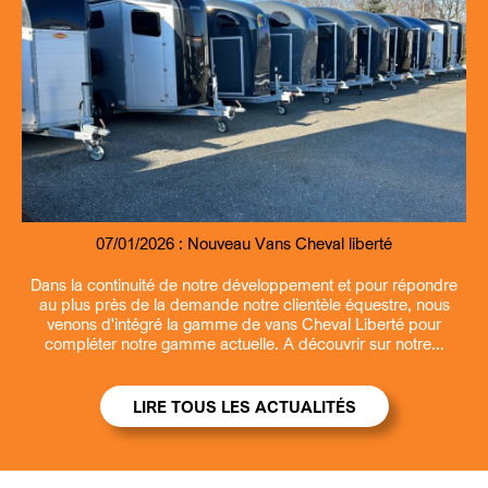
07/01/2026 :
09/07/2026 :
07/01/2026 :
13/03/2026 :
Nouveau Remorque fourgon et benne Debon
Entretien et revisions remorques
Nouveau Vans Cheval liberté
Ouverture la samedi matin
Dans la continuité de notre développement et pour répondre
au plus près de la demande notre clientèle équestre, nous
venons d'intégré la gamme de vans Cheval Liberté pour
compléter notre gamme actuelle. A découvrir sur notre...
LIRE TOUS LES ACTUALITÉS