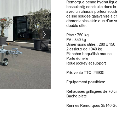
Remorque benne hydraulique 2
basculant); construite dans l
avec un chassis porteur soudé
caisse soudée galavanisé à ch
démontables aisin que d'un ve
double effet.
Ptac : 750 kg
PV : 350 kg
Dimensions utiles : 260 x 150
2 essieux de 1040 kg
Plancher baquélisé marine
Porte échelle
Roue jockey et support
Prix vente TTC :2690€
Equipement possibles:
Réhausses grillagées de 70 
Bache plate
Rennes Remorques 35140 G