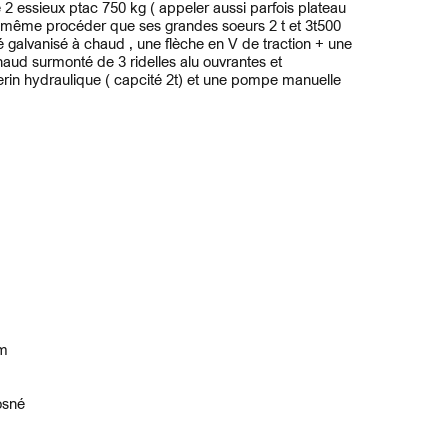
 essieux ptac 750 kg ( appeler aussi parfois plateau
e même procéder que ses grandes soeurs 2 t et 3t500
 galvanisé à chaud , une flèche en V de traction + une
aud surmonté de 3 ridelles alu ouvrantes et
rin hydraulique ( capcité 2t) et une pompe manuelle
cm
osné