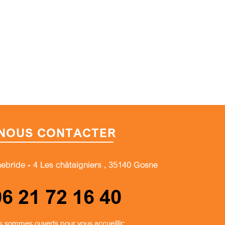
NOUS CONTACTER
nebride - 4 Les châtaigniers , 35140 Gosne
06 21 72 16 40
 sommes ouverts pour vous accueillir: