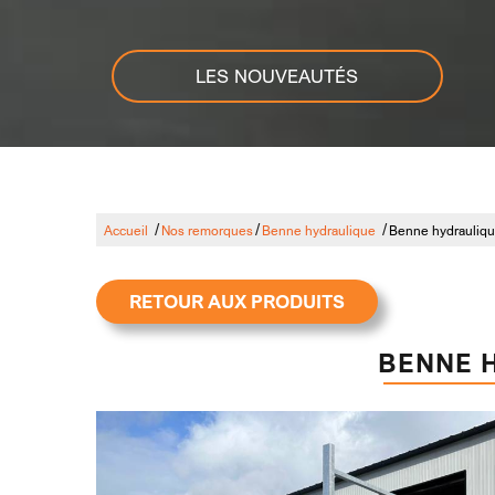
LES NOUVEAUTÉS
/
/
/
Accueil
Nos remorques
Benne hydraulique
Benne hydrauliqu
RETOUR AUX PRODUITS
BENNE H