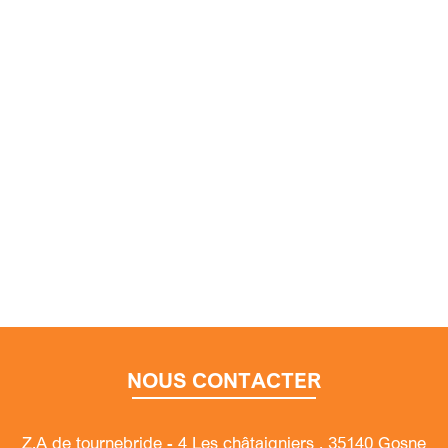
NOUS CONTACTER
Z.A de tournebride - 4 Les châtaigniers , 35140 Gosne