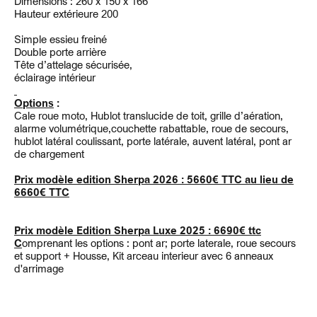
Dimensions : 260 x 150 x 166
Hauteur extérieure 200
Simple essieu freiné
Double porte arrière
Tête d’attelage sécurisée,
éclairage intérieur
Options
:
Cale roue moto, Hublot translucide de toit, grille d’aération,
alarme volumétrique,couchette rabattable, roue de secours,
hublot latéral coulissant, porte latérale, auvent latéral, pont ar
de chargement
Prix modèle edition Sherpa 2026 : 5660€ TTC au lieu de
6660€ TTC
Prix modèle Edition Sherpa Luxe 2025 : 6690€ ttc
C
omprenant les options : pont ar; porte laterale, roue secours
et support + Housse, Kit arceau interieur avec 6 anneaux
d'arrimage