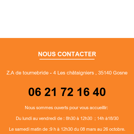
NOUS CONTACTER
Z.A de tournebride - 4 Les châtaigniers , 35140 Gosne
06 21 72 16 40
Nous sommes ouverts pour vous accueillir:
Du lundi au vendredi de : 8h30 à 12h30 ; 14h à18/30
Le samedi matin de :9 h à 12h30 du 08 mars au 26 octobre.