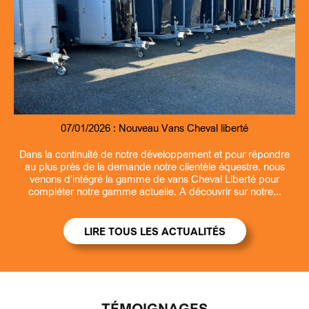
07/01/2026 :
09/07/2026 :
07/01/2026 :
13/03/2026 :
Nouveau Remorque fourgon et benne Debon
Entretien et revisions remorques
Nouveau Vans Cheval liberté
Ouverture la samedi matin
Dans la continuité de notre développement et pour répondre
au plus près de la demande notre clientèle équestre, nous
venons d'intégré la gamme de vans Cheval Liberté pour
compléter notre gamme actuelle. A découvrir sur notre...
LIRE TOUS LES ACTUALITÉS
TÉMOIGNAGES