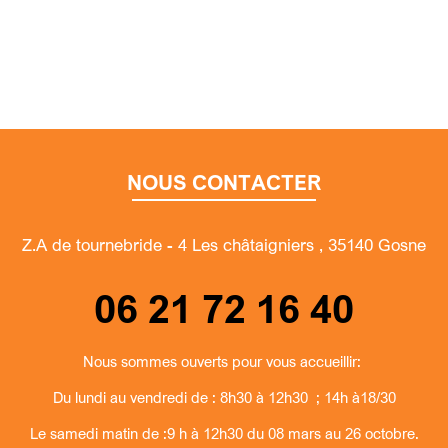
NOUS CONTACTER
Z.A de tournebride - 4 Les châtaigniers , 35140 Gosne
06 21 72 16 40
Nous sommes ouverts pour vous accueillir:
Du lundi au vendredi de : 8h30 à 12h30 ; 14h à18/30
Le samedi matin de :9 h à 12h30 du 08 mars au 26 octobre.