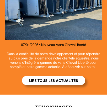
07/01/2026 :
09/07/2026 :
07/01/2026 :
13/03/2026 :
Nouveau Remorque fourgon et benne Debon
Entretien et revisions remorques
Nouveau Vans Cheval liberté
Ouverture la samedi matin
Dans la continuité de notre développement et pour répondre
au plus près de la demande notre clientèle équestre, nous
venons d'intégré la gamme de vans Cheval Liberté pour
compléter notre gamme actuelle. A découvrir sur notre...
LIRE TOUS LES ACTUALITÉS