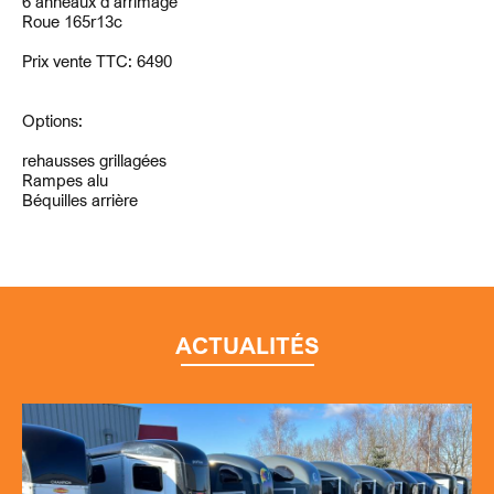
6 anneaux d'arrimage
Roue 165r13c
Prix vente TTC: 6490
Options:
rehausses grillagées
Rampes alu
Béquilles arrière
ACTUALITÉS