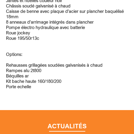
Jantes et ridelles couleur noir
Châssis soudé galvanisé à chaud
Caisse de benne avec plaque d'acier sur plancher baquélisé
18mm
8 anneaux d'arrimage intégrés dans plancher
Pompe électro hydraulique avec batterie
Roue jockey
Roue 195/50r13c
Options:
Rehausses grillagées soudées galvanisés à chaud
Rampes alu 2t800
Béquilles ar
Kit bache haute 160/180/200
Porte echelle
ACTUALITÉS