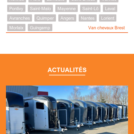
Pontivy
Saint-Malo
Mayenne
Saint-Lô
Laval
Avranches
Quimper
Angers
Nantes
Lorient
Morlaix
Guingamp
Van chevaux Brest
ACTUALITÉS