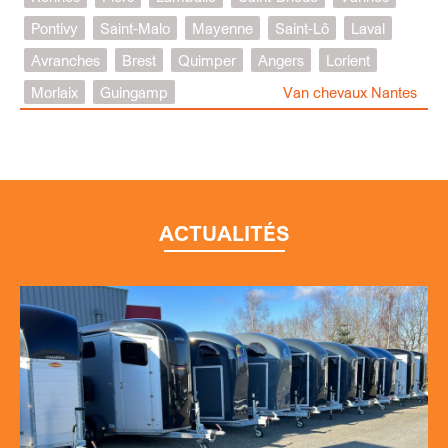
Pontivy
Saint-Malo
Mayenne
Saint-Lô
Laval
Avranches
Brest
Quimper
Angers
Lorient
Morlaix
Guingamp
Van chevaux Nantes
ACTUALITÉS