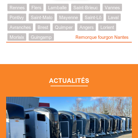
Rennes
Flers
Lamballe
Saint-Brieuc
Vannes
Pontivy
Saint-Malo
Mayenne
Saint-Lô
Laval
Avranches
Brest
Quimper
Angers
Lorient
Morlaix
Guingamp
Remorque fourgon Nantes
ACTUALITÉS