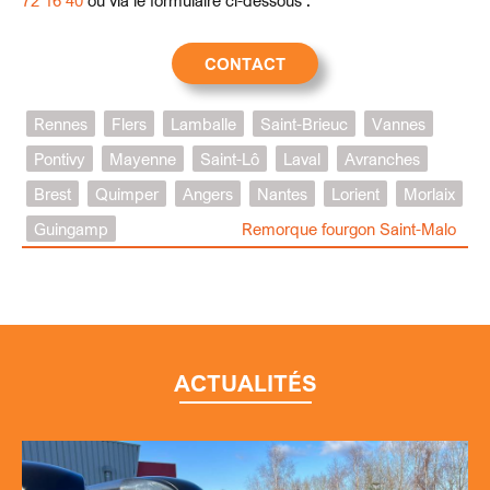
72 16 40
ou via le formulaire ci-dessous :
CONTACT
Rennes
Flers
Lamballe
Saint-Brieuc
Vannes
Pontivy
Mayenne
Saint-Lô
Laval
Avranches
Brest
Quimper
Angers
Nantes
Lorient
Morlaix
Guingamp
Remorque fourgon Saint-Malo
ACTUALITÉS