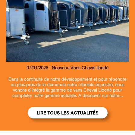
07/01/2026 :
09/07/2026 :
07/01/2026 :
13/03/2026 :
Nouveau Remorque fourgon et benne Debon
Entretien et revisions remorques
Nouveau Vans Cheval liberté
Ouverture la samedi matin
Dans la continuité de notre développement et pour répondre
au plus près de la demande notre clientèle équestre, nous
venons d'intégré la gamme de vans Cheval Liberté pour
compléter notre gamme actuelle. A découvrir sur notre...
LIRE TOUS LES ACTUALITÉS