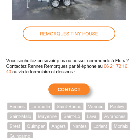
REMORQUES TINY HOUSE
Vous souhaitez en savoir plus ou passer commande à Flers ?
Contactez Rennes Remorques par téléphone au
06 21 72 16
40
ou via le formulaire ci-dessous :
CONTACT
Rennes
Lamballe
Saint-Brieuc
Vannes
Pontivy
Saint-Malo
Mayenne
Saint-Lô
Laval
Avranches
Brest
Quimper
Angers
Nantes
Lorient
Morlaix
Guingamp