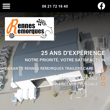
06 21 72 16 40
25 ANS D'EXPÉRIENCE
NOTRE PRIORITÉ, VOTRE SATISFACTION
GARANTIE RENNES REMORQUES TRAILERS CARE (5
ANS)
LIVRAISON POSSIBLE
FINANCEMENT POSSIBLE