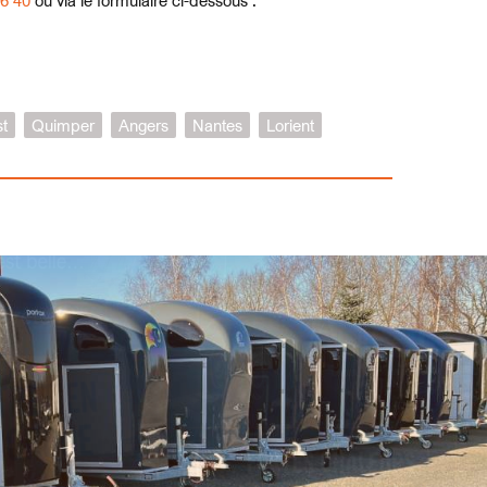
16 40
ou via le formulaire ci-dessous :
st
Quimper
Angers
Nantes
Lorient