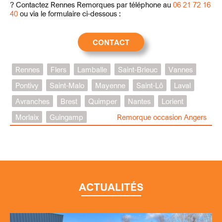
? Contactez Rennes Remorques par téléphone au
06 21 72 16
40
ou via le formulaire ci-dessous :
CONTACT
Rennes
Flers
Lamballe
Saint-Brieuc
Vannes
Pontivy
Saint-Malo
Mayenne
Saint-Lô
Laval
Avranches
Brest
Quimper
Nantes
Lorient
Morlaix
Guingamp
Remorque occasion Angers
ACTUALITÉS