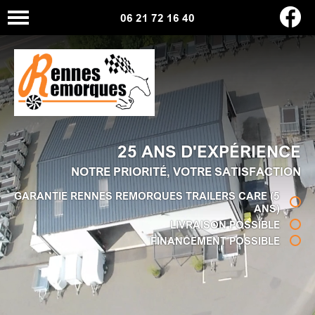
06 21 72 16 40
25 ANS D'EXPÉRIENCE
NOTRE PRIORITÉ, VOTRE SATISFACTION
GARANTIE RENNES REMORQUES TRAILERS CARE (5
ANS)
LIVRAISON POSSIBLE
FINANCEMENT POSSIBLE