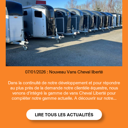
07/01/2026 :
09/07/2026 :
07/01/2026 :
13/03/2026 :
Nouveau Remorque fourgon et benne Debon
Entretien et revisions remorques
Nouveau Vans Cheval liberté
Ouverture la samedi matin
Dans la continuité de notre développement et pour répondre
au plus près de la demande notre clientèle équestre, nous
venons d'intégré la gamme de vans Cheval Liberté pour
compléter notre gamme actuelle. A découvrir sur notre...
LIRE TOUS LES ACTUALITÉS