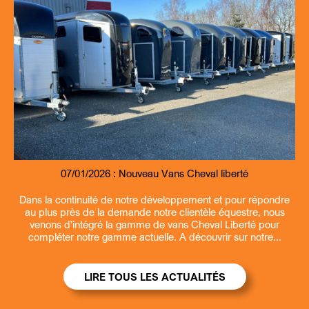
07/01/2026 :
09/07/2026 :
07/01/2026 :
13/03/2026 :
Nouveau Remorque fourgon et benne Debon
Entretien et revisions remorques
Nouveau Vans Cheval liberté
Ouverture la samedi matin
Dans la continuité de notre développement et pour répondre
au plus près de la demande notre clientèle équestre, nous
venons d'intégré la gamme de vans Cheval Liberté pour
compléter notre gamme actuelle. A découvrir sur notre...
LIRE TOUS LES ACTUALITÉS