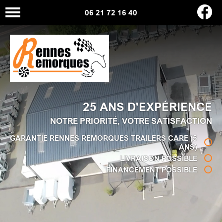
06 21 72 16 40
25 ANS D'EXPÉRIENCE
NOTRE PRIORITÉ, VOTRE SATISFACTION
GARANTIE RENNES REMORQUES TRAILERS CARE (5
ANS)
LIVRAISON POSSIBLE
FINANCEMENT POSSIBLE