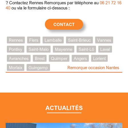
? Contactez Rennes Remorques par téléphone au
06 21 72 16
40
ou via le formulaire ci-dessous :
CONTACT
Rennes
Flers
Lamballe
Saint-Brieuc
Vannes
Pontivy
Saint-Malo
Mayenne
Saint-Lô
Laval
Avranches
Brest
Quimper
Angers
Lorient
Morlaix
Guingamp
Remorque occasion Nantes
ACTUALITÉS