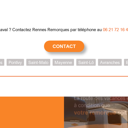
Laval ? Contactez Rennes Remorques par téléphone au
06 21 72 16 
CONTACT
s
Pontivy
Saint-Malo
Mayenne
Saint-Lô
Avranches
B