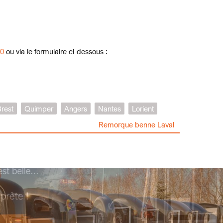
40
ou via le formulaire ci-dessous :
rest
Quimper
Angers
Nantes
Lorient
Remorque benne Laval