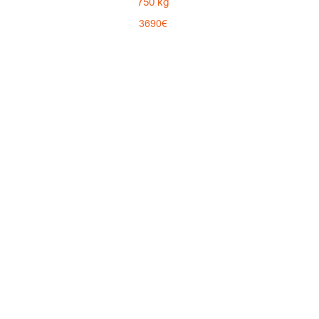
750 kg
3690€