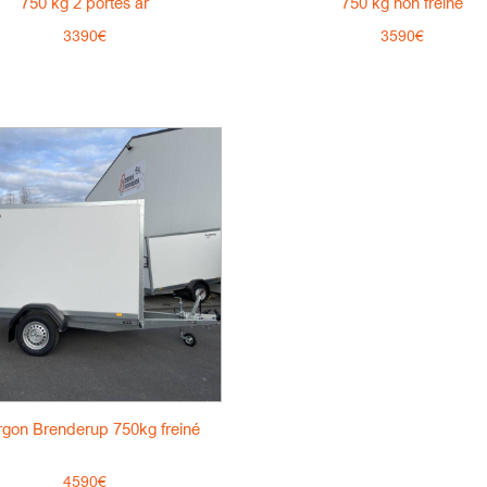
750 kg 2 portes ar
750 kg non freine
3390€
3590€
rgon Brenderup 750kg freiné
4590€