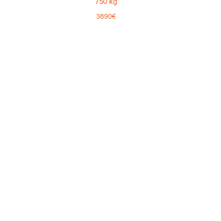
750 kg
3690€