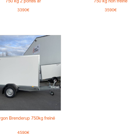
750 kg 2 portes ar
750 kg non freine
3390€
3590€
rgon Brenderup 750kg freiné
4590€